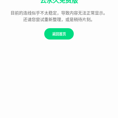
云永久免费版
目前的连线似乎不太稳定，导致内容无法正常显示。
还请您尝试重新整理，或是稍待片刻。
返回首页